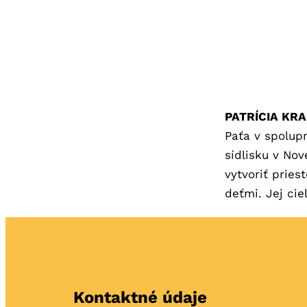
PATRÍCIA KR
Paťa v spolup
sídlisku v No
vytvoriť pries
deťmi. Jej cie
Kontaktné údaje