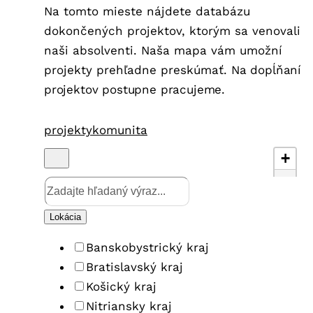
Na tomto mieste nájdete databázu
dokončených projektov, ktorým sa venovali
naši absolventi.
Naša mapa vám umožní
projekty prehľadne preskúmať.
Na dopĺňaní
projektov postupne p
racujeme.
projekty
komunita
+
−
Lokácia
Banskobystrický kraj
Bratislavský kraj
Košický kraj
Nitriansky kraj