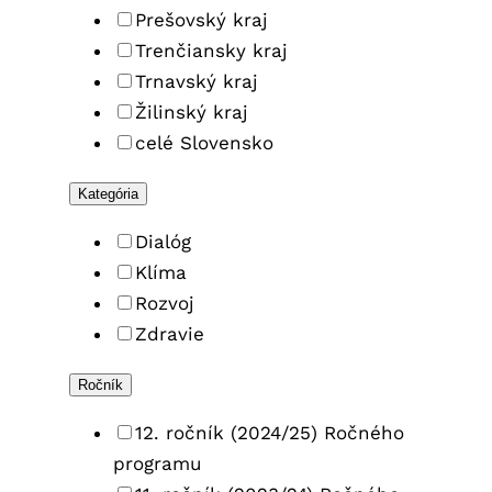
Prešovský kraj
2
Trenčiansky kraj
Trnavský kraj
Žilinský kraj
celé Slovensko
Kategória
9
Dialóg
Klíma
Rozvoj
Zdravie
Ročník
12. ročník (2024/25) Ročného
programu