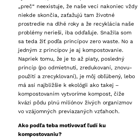
„preč“ neexistuje, že naše veci nakoniec vždy
niekde skončia, zaťažujú tam životné
prostredie na dlhé roky a že recyklácia naše
problémy nerieši, iba odďaľuje. Snažila som
sa teda žiť podľa princípov zero waste. No a
jedným z princípov je aj kompostovanie.
Napriek tomu, že je to až piaty, posledný
princíp (po odmietnutí, zredukovaní, znovu-
použití a zrecyklovaní), je môj obľúbený, lebo
má asi najbližšie k ekológii ako takej –
kompostovaním vytvoríme kompost, čiže
kvázi pôdu plnú miliónov živých organizmov
vo vzájomných previazaných vzťahoch.
Ako podľa teba motivovať ľudí ku
kompostovaniu?