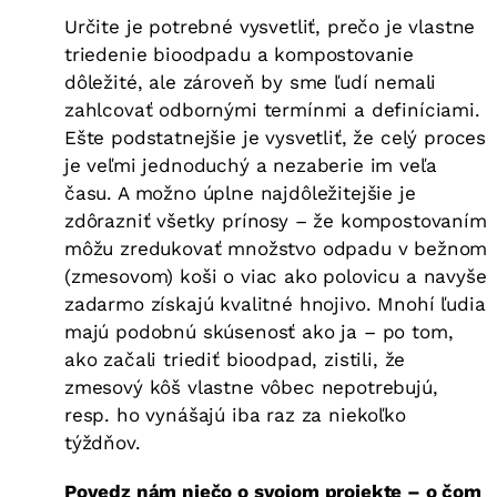
Určite je potrebné vysvetliť, prečo je vlastne
triedenie bioodpadu a kompostovanie
dôležité, ale zároveň by sme ľudí nemali
zahlcovať odbornými termínmi a definíciami.
Ešte podstatnejšie je vysvetliť, že celý proces
je veľmi jednoduchý a nezaberie im veľa
času. A možno úplne najdôležitejšie je
zdôrazniť všetky prínosy – že kompostovaním
môžu zredukovať množstvo odpadu v bežnom
(zmesovom) koši o viac ako polovicu a navyše
zadarmo získajú kvalitné hnojivo. Mnohí ľudia
majú podobnú skúsenosť ako ja – po tom,
ako začali triediť bioodpad, zistili, že
zmesový kôš vlastne vôbec nepotrebujú,
resp. ho vynášajú iba raz za niekoľko
týždňov.
Povedz nám niečo o svojom projekte – o čom