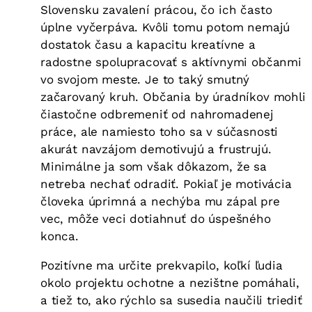
Slovensku zavalení prácou, čo ich často
úplne vyčerpáva. Kvôli tomu potom nemajú
dostatok času a kapacitu kreatívne a
radostne spolupracovať s aktívnymi občanmi
vo svojom meste. Je to taký smutný
začarovaný kruh. Občania by úradníkov mohli
čiastočne odbremeniť od nahromadenej
práce, ale namiesto toho sa v súčasnosti
akurát navzájom demotivujú a frustrujú.
Minimálne ja som však dôkazom, že sa
netreba nechať odradiť. Pokiaľ je motivácia
človeka úprimná a nechýba mu zápal pre
vec, môže veci dotiahnuť do úspešného
konca.
Pozitívne ma určite prekvapilo, koľkí ľudia
okolo projektu ochotne a nezištne pomáhali,
a tiež to, ako rýchlo sa susedia naučili triediť