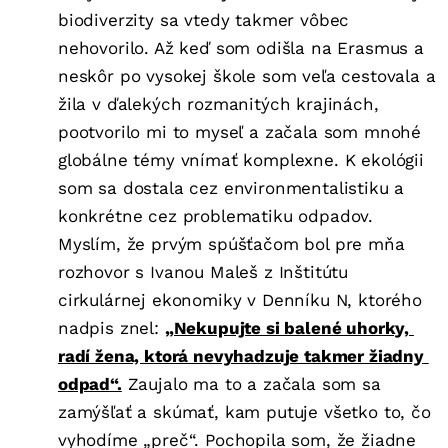
biodiverzity sa vtedy takmer vôbec
nehovorilo. Až keď som odišla na Erasmus a
neskôr po vysokej škole som veľa cestovala a
žila v ďalekých rozmanitých krajinách,
pootvorilo mi to myseľ a začala som mnohé
globálne témy vnímať komplexne. K ekológii
som sa dostala cez environmentalistiku a
konkrétne cez problematiku odpadov.
Myslím, že prvým spúšťačom bol pre mňa
rozhovor s Ivanou Maleš z Inštitútu
cirkulárnej ekonomiky v Denníku N, ktorého
nadpis znel:
„Nekupujte si balené uhorky, 
radí žena, ktorá nevyhadzuje takmer žiadny 
odpad“.
Zaujalo ma to a začala som sa
zamýšľať a skúmať, kam putuje všetko to, čo
vyhodíme „preč“. Pochopila som, že žiadne