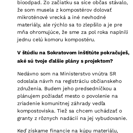
bioodpad. Zo začiatku sa síce občas stávalo,
že som musela z kompostérov dolovať
mikroténové vrecká a iné nevhodné
materiály, ale rýchlo sa to zlepšilo a je pre
mňa ohromujúce, že sme za pol roka naplnili
jednu celú komoru kompostéru.
V štúdiu na Sokratovom inštitúte pokračuješ,
aké sú tvoje ďalšie plány s projektom?
Nedávno som na Ministerstvo vnútra SR
odoslala návrh na registráciu občianskeho
združenia. Budem jeho predsedníčkou a
plánujem požiadať mesto o povolenie na
zriadenie komunitnej záhrady vedľa
kompostoviska. Tiež sa chcem uchádzať o
granty z rôznych nadácií na jej vybudovanie.
Keď získame financie na kúpu materiálu,