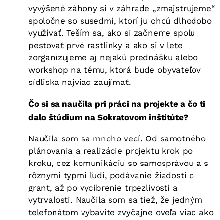
vyvýšené záhony si v záhrade „zmajstrujeme“
spoločne so susedmi, ktorí ju chcú dlhodobo
využívať. Teším sa, ako si začneme spolu
pestovať prvé rastlinky a ako si v lete
zorganizujeme aj nejakú prednášku alebo
workshop na tému, ktorá bude obyvateľov
sídliska najviac zaujímať.
Čo si sa naučila pri práci na projekte a čo ti
dalo štúdium na Sokratovom inštitúte?
Naučila som sa mnoho vecí. Od samotného
plánovania a realizácie projektu krok po
kroku, cez komunikáciu so samosprávou a s
rôznymi typmi ľudí, podávanie žiadostí o
grant, až po vycibrenie trpezlivosti a
vytrvalosti. Naučila som sa tiež, že jedným
telefonátom vybavíte zvyčajne oveľa viac ako