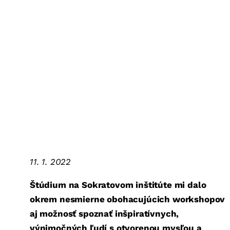
11. 1. 2022
Štúdium na Sokratovom inštitúte mi dalo
okrem nesmierne obohacujúcich workshopov
aj možnosť spoznať inšpiratívnych,
výnimočných ľudí s otvorenou mysľou a