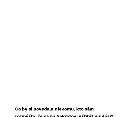
Čo by si povedala niekomu, kto sám
rozmýšľa, že sa na Sokratov inštitút prihlási?