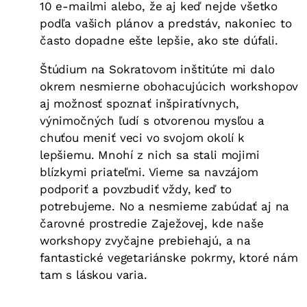
10 e-mailmi alebo, že aj keď nejde všetko
podľa vašich plánov a predstáv, nakoniec to
často dopadne ešte lepšie, ako ste dúfali.
Štúdium na Sokratovom inštitúte mi dalo
okrem nesmierne obohacujúcich workshopov
aj možnosť spoznať inšpiratívnych,
výnimočných ľudí s otvorenou mysľou a
chuťou meniť veci vo svojom okolí k
lepšiemu. Mnohí z nich sa stali mojimi
blízkymi priateľmi. Vieme sa navzájom
podporiť a povzbudiť vždy, keď to
potrebujeme. No a nesmieme zabúdať aj na
čarovné prostredie Zaježovej, kde naše
workshopy zvyčajne prebiehajú, a na
fantastické vegetariánske pokrmy, ktoré nám
tam s láskou varia.