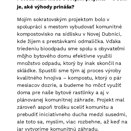
je, aké výhody prináša?
Mojím sokratovským projektom bolo v
spolupráci s mestom vybudovať komunitné
kompostovisko na sídlisku v Novej Dubnici,
kde žijem s prestávkami odmalička. Vďaka
triedeniu bioodpadu sme spolu s obyvateľmi
môjho bytového domu efektívne využili
množstvo odpadu, ktorý by inak skončil na
skládke. Spustili sme tým aj proces výroby
kvalitného hnojiva – kompostu, ktorý o pár
mesiacov dozrie, a budeme ho môcť využiť
doma pre naše bytové rastlinky a aj v
plánovanej komunitnej záhrade. Projekt mal
zároveň aspoň trošku sceliť komunitu a
prebudiť iniciatívneho ducha medzi susedmi,
ale toto sa, myslím, viac rozbehne, až keď na
jar vytvoríme komunitnú záhradu.