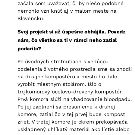
začala som uvažovať, či by niečo podobné
nemohlo vzniknúť aj v malom meste na
Slovensku.
Svoj projekt si už úspešne obhájila. Povedz
nám, čo všetko sa ti v rámci neho zatiaľ
podarilo?
Po úvodných stretnutiach s vedúcou
oddelenia životného prostredia sme sa zhodli
na dizajne kompostéru a mesto ho dalo
vyrobiť miestnym stolárom. Išlo o
trojkomorový oceľovo-drevený kompostér.
Prvá komora slúži na vhadzovanie bioodpadu.
Po jej zaplnení sa presunieme k druhej
komore, zatiaľ čo v tej prvej bude kompost
zrieť. V tretej komore je okrem prekopávača
uskladnený uhlíkatý materiál ako lístie alebo