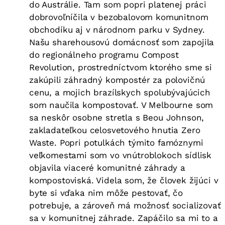
do Austrálie. Tam som popri platenej práci
dobrovoľníčila v bezobalovom komunitnom
obchodíku aj v národnom parku v Sydney.
Našu sharehousovú domácnosť som zapojila
do regionálneho programu Compost
Revolution, prostredníctvom ktorého sme si
zakúpili záhradný kompostér za polovičnú
cenu, a mojich brazílskych spolubývajúcich
som naučila kompostovať. V Melbourne som
sa neskôr osobne stretla s Beou Johnson,
zakladateľkou celosvetového hnutia Zero
Waste. Popri potulkách týmito famóznymi
veľkomestami som vo vnútroblokoch sídlisk
objavila viaceré komunitné záhrady a
kompostoviská. Videla som, že človek žijúci v
byte si vďaka nim môže pestovať, čo
potrebuje, a zároveň má možnosť socializovať
sa v komunitnej záhrade. Zapáčilo sa mi to a