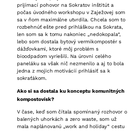
prijímací pohovor na Sokratov inštitút a
počas úvodného workshopu v Zaježovej som
sa v ňom maximálne utvrdila. Chcela som to
rozbehnúť ešte pred prihláškou na Sokrata,
len som sa k tomu nakoniec „nedokopala“,
lebo som dostala bytový vermikompostér s
dážďovkami, ktoré môj problém s
bioodpadom vyriešili. Na úrovni celého
paneláku sa však nič nezmenilo a aj to bola
jedna z mojich motivácií prihlásiť sa k
sokraťákom.
Ako si sa dostala ku konceptu komunitných
kompostovísk?
V čase, keď som čítala spomínaný rozhovor o
balených uhorkách a zero waste, som už
mala naplánovanú „work and holiday“ cestu