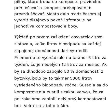
piliny, ktoré treba do kompostu pravidelne
primiešavať a kompost prekopávaním
prevzdušňovať. Mesto dalo medzičasom aj
vyrobiť dizajnovo pekné infotabule na
jednotlivé kompostovacie boxy.
Týždeň po prvom zaškolení obyvateľov som
zisťovala, koľko litrov bioodpadu sa každej
zapojenej domácnosti darí vytriediť.
Priemerne to vychádzalo na takmer 3 litre za
týždeň, čo je necelých 12 litrov za mesiac. Ak
by sa dlhodobo zapojilo 50 % domácností z
bytovky, bolo by to takmer 5000 litrov
vytriedeného bioodpadu ročne. Susedia sa do
kompostovania pustili s takou vervou, že za
pol roka sme zaplnili celý prvý kompostovací
box. Veľmi sa z toho teším
.