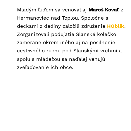
Mladým ľuďom sa venoval aj
Maroš Kovaľ
z
Hermanoviec nad Topľou. Spoločne s
deckami z dediny založili združenie
HOblik
.
Zorganizovali podujatie Slanské kolečko
zamerané okrem iného aj na posilnenie
cest
ného ruchu pod Slanskými vrchmi a
ov
spolu s mládežou sa naďalej venujú
zveľaďovanie ich obce.