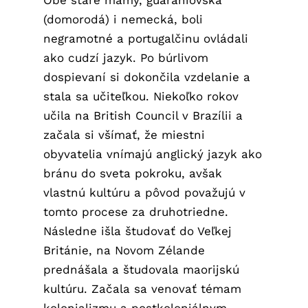
Obe staré mamy, guaraníovská
(domorodá) i nemecká, boli
negramotné a portugalčinu ovládali
ako cudzí jazyk. Po búrlivom
dospievaní si dokončila vzdelanie a
stala sa učiteľkou. Niekoľko rokov
učila na British Council v Brazílii a
začala si všímať, že miestni
obyvatelia vnímajú anglický jazyk ako
bránu do sveta pokroku, avšak
vlastnú kultúru a pôvod považujú v
tomto procese za druhotriedne.
Následne išla študovať do Veľkej
Británie, na Novom Zélande
prednášala a študovala maorijskú
kultúru. Začala sa venovať témam