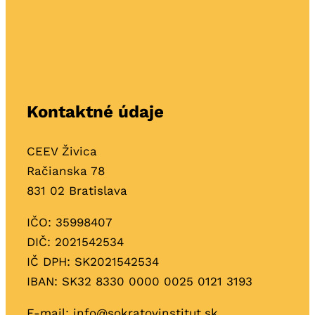
Kontaktné údaje
CEEV Živica
Račianska 78
831 02 Bratislava
IČO: 35998407
DIČ: 2021542534
IČ DPH: SK2021542534
IBAN: SK32 8330 0000 0025 0121 3193
E-mail:
info@sokratovinstitut.sk