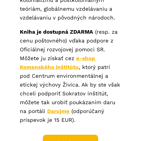
kolonializmu a postkoloniálnym
teóriám, globálnemu vzdelávaniu a
vzdelávaniu v pôvodných národoch.
Kniha je dostupná ZDARMA
(resp. za
cenu poštovného) vďaka podpore z
Oficiálnej rozvojovej pomoci SR.
Môžete ju získať cez
e-shop 
Komenského inštitútu
, ktorý patrí
pod Centrum environmentálnej a
etickej výchovy Živica. Ak by ste však
chceli podporiť Sokratov inštitút,
môžete tak urobiť poukázaním daru
na portáli
Darujme
(odporúčaný
príspevok je 15 EUR).