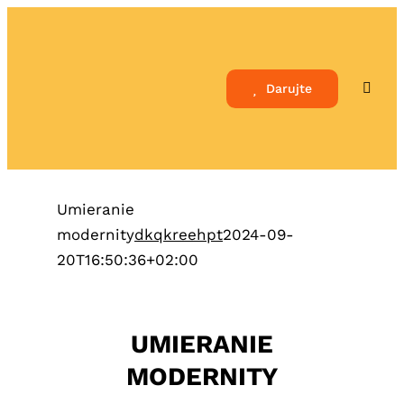
Skip
to
content
Darujte
Toggle
Naviga
Umieranie
modernity
dkqkreehpt
2024-09-
20T16:50:36+02:00
UMIERANIE
MODERNITY