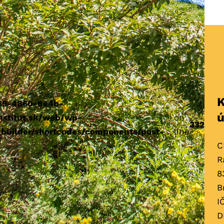
K
259-4860-8e4b-
ú
nstitut.sk/web/wp-
on
332
-builder/shortcodes/components/post-
line
C
R
8
B
I
D