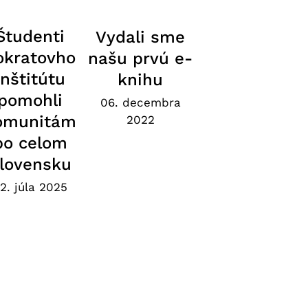
Študenti
Vydali sme
okratovho
našu prvú e-
inštitútu
knihu
pomohli
06. decembra
omunitám
2022
po celom
lovensku
2. júla 2025