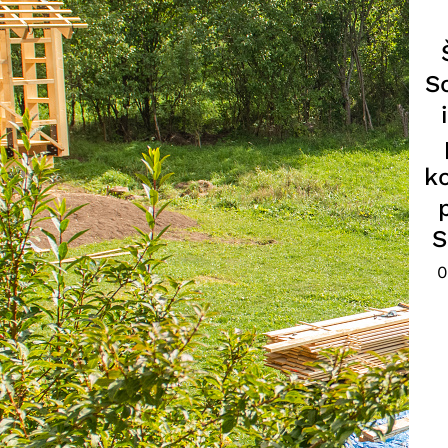
S
k
S
0