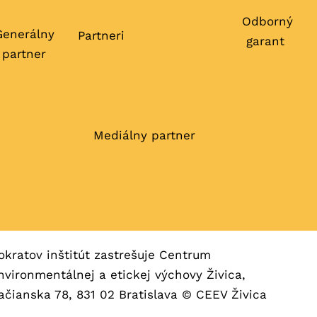
Odborný
Generálny
Partneri
garant
partner
Mediálny partner
okratov inštitút zastrešuje Centrum
nvironmentálnej a etickej výchovy Živica,
ačianska 78, 831 02 Bratislava © CEEV Živica