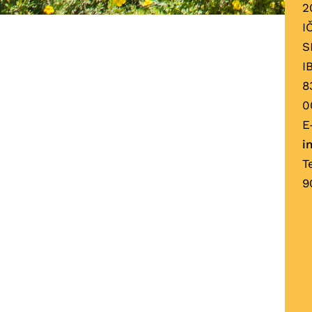
2
I
S
I
8
0
E
i
T
9