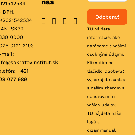
nás
021542534
Č DPH:
K2021542534
BAN: SK32
TU
nájdete
330 0000
informácie, ako
025 0121 3193
narábame s vašimi
-mail:
osobnými údajmi.
nfo@sokratovinstitut.sk
Kliknutím na
elefón: +421
tlačidlo
Odoberať
08 077 989
vyjadrujete súhlas
s naším zberom a
uchovávaním
vašich údajov.
TU
nájdete naše
logá a
dizajnmanuál.