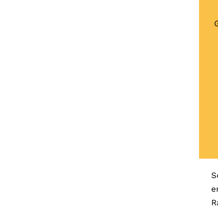
S
e
R