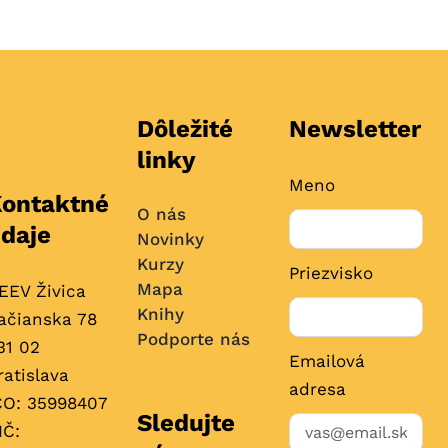
Dôležité
Newsletter
linky
Meno
ontaktné
O nás
daje
Novinky
Kurzy
Priezvisko
Mapa
EEV Živica
Knihy
ačianska 78
Podporte nás
31 02
Emailová
ratislava
adresa
ČO: 35998407
Sledujte
IČ: