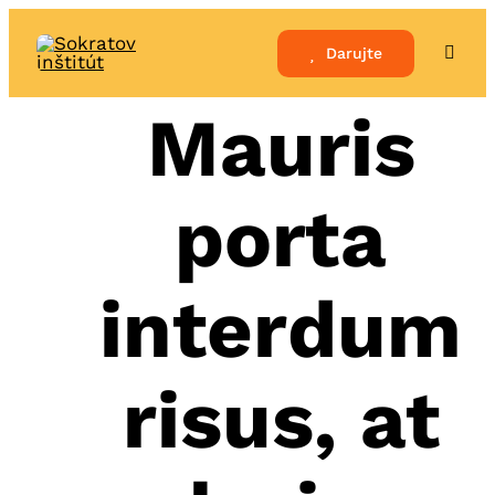
Skip
to
Darujte
Toggle
Naviga
content
Mauris
porta
interdum
risus, at