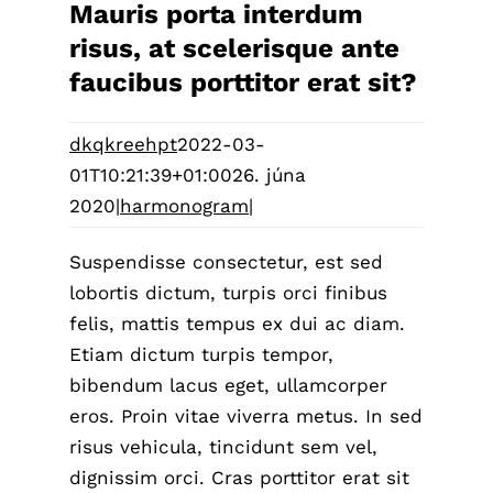
Mauris porta interdum
risus, at scelerisque ante
faucibus porttitor erat sit?
dkqkreehpt
2022-03-
01T10:21:39+01:00
26. júna
2020
|
harmonogram
|
Suspendisse consectetur, est sed
lobortis dictum, turpis orci finibus
felis, mattis tempus ex dui ac diam.
Etiam dictum turpis tempor,
bibendum lacus eget, ullamcorper
eros. Proin vitae viverra metus. In sed
risus vehicula, tincidunt sem vel,
dignissim orci. Cras porttitor erat sit