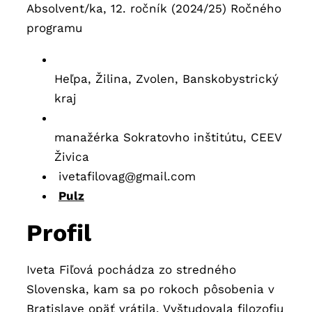
Absolvent/ka, 12. ročník (2024/25) Ročného
programu
Heľpa, Žilina, Zvolen, Banskobystrický
kraj
manažérka Sokratovho inštitútu, CEEV
Živica
ivetafilovag@gmail.com
Pulz
Profil
Iveta Fiľová pochádza zo stredného
Slovenska, kam sa po rokoch pôsobenia v
Bratislave opäť vrátila. Vyštudovala filozofiu