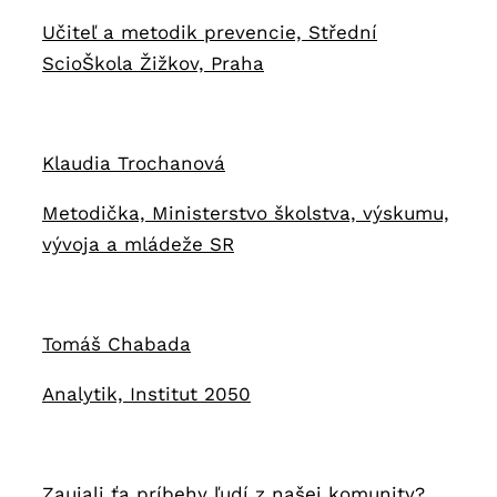
Učiteľ a metodik prevencie, Střední
ScioŠkola Žižkov, Praha
Klaudia Trochanová
Metodička, Ministerstvo školstva, výskumu,
vývoja a mládeže SR
Tomáš Chabada
Analytik, Institut 2050
Zaujali ťa príbehy ľudí z našej komunity?