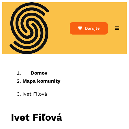
Skip
to
content
Darujte
Toggle
Naviga
Domov
Mapa komunity
Ivet Fiľová
Ivet Fiľová