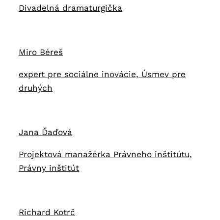
Divadelná dramaturgička
Miro Béreš
expert pre sociálne inovácie, Úsmev pre
druhých
Jana Ďaďová
Projektová manažérka Právneho inštitútu,
Právny inštitút
Richard Kotrč