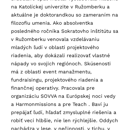
na Katolíckej univerzite v Ružomberku a
aktuálne je doktorandkou so zameraním na
filozofiu umenia. Ako absolventka
posledného ročníka Sokratovho inštitútu sa
v Ružomberku venovala vzdelávaniu
mladých ľudí v oblasti projektového
riadenia, aby dokázali realizovať vlastné
nápady vo svojich regiónoch. Skúsenosti
má z oblasti event manažmentu,
fundraisingu, projektového riadenia a
finančnej operatívy. Pracovala pre
organizáciu SOVVA na Európskej noci vedy
a Harmonmissions a pre Teach . Baví ju
prepájať ľudí, hľadať zmysluplné riešenia a
robiť veci hlbšie, nie len rýchlejšie. Oddych
nachádza v lese, v nečinnosti, v tichu, v