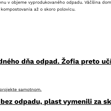
enu v objeme vyprodukovaného odpadu. Väčšina domá
í kompostovania až o skoro polovicu.
edného dňa odpad. Žofia preto uč
o projekte samotnom.
bez odpadu, plast vymenili za s