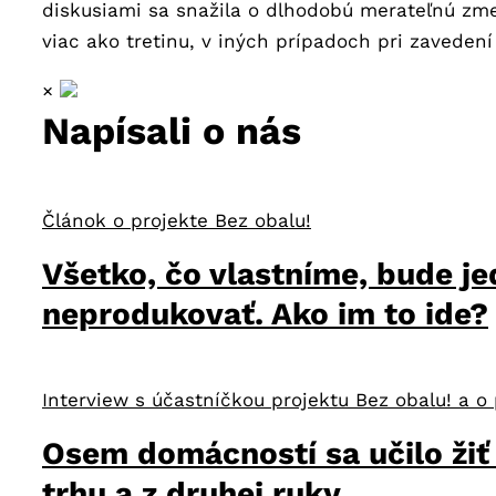
diskusiami sa snažila o dlhodobú merateľnú zm
viac ako tretinu, v iných prípadoch pri zaveden
×
Napísali o nás
Článok o projekte Bez obalu!
Všetko, čo vlastníme, bude j
neprodukovať. Ako im to ide?
Interview s účastníčkou projektu Bez obalu! a 
Osem domácností sa učilo žiť 
trhu a z druhej ruky