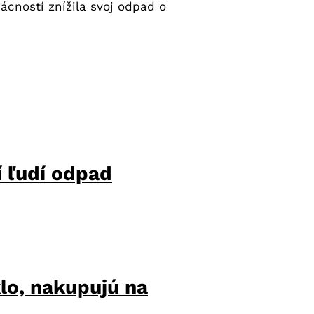
cností znížila svoj odpad o
í ľudí odpad
klo, nakupujú na