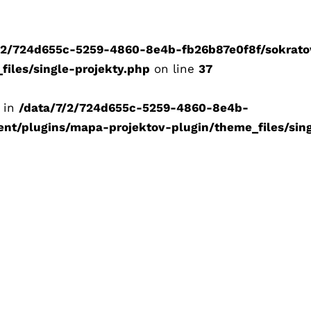
/2/724d655c-5259-4860-8e4b-fb26b87e0f8f/sokrato
iles/single-projekty.php
on line
37
g in
/data/7/2/724d655c-5259-4860-8e4b-
ent/plugins/mapa-projektov-plugin/theme_files/sing