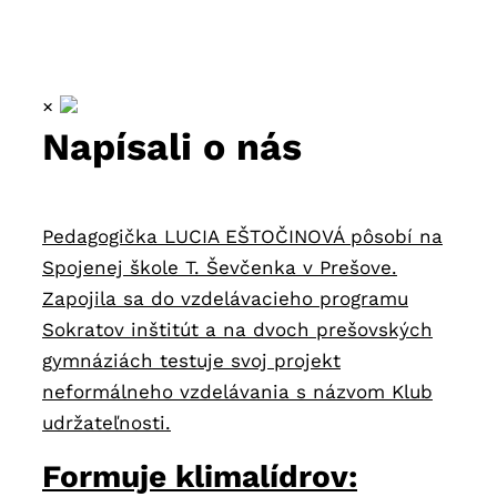
×
Napísali o nás
Pedagogička LUCIA EŠTOČINOVÁ pôsobí na
Spojenej škole T. Ševčenka v Prešove.
Zapojila sa do vzdelávacieho programu
Sokratov inštitút a na dvoch prešovských
gymnáziách testuje svoj projekt
neformálneho vzdelávania s názvom Klub
udržateľnosti.
Formuje klimalídrov: