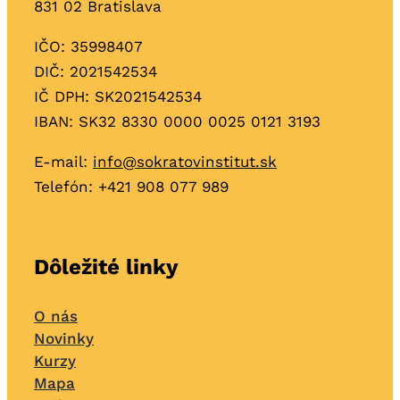
831 02 Bratislava
IČO: 35998407
DIČ: 2021542534
IČ DPH: SK2021542534
IBAN: SK32 8330 0000 0025 0121 3193
E-mail:
info@sokratovinstitut.sk
Telefón: +421
908 077 989
Dôležité linky
O nás
Novinky
Kurzy
Mapa