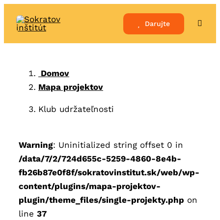
Skip
to
Darujte
Toggle
Naviga
content
Domov
Mapa projektov
Klub udržateľnosti
Warning
: Uninitialized string offset 0 in
/data/7/2/724d655c-5259-4860-8e4b-
fb26b87e0f8f/sokratovinstitut.sk/web/wp-
content/plugins/mapa-projektov-
plugin/theme_files/single-projekty.php
on
line
37