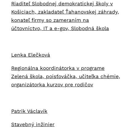
Riaditeľ Slobodnej demokratickej školy v
Košiciach, zakladateľ Ťahanovskej záhrady,
konateľ firmy so zameraním na
účtovníctvo, IT a e-gov, Slobodná škola
Lenka Elečková
Regionálna koordinátorka v programe
Zelená škola, poisťováčka, učiteľka chémie,
organizátorka kurzov pre rodičov
Patrik Václavík
Stavebný inžinier