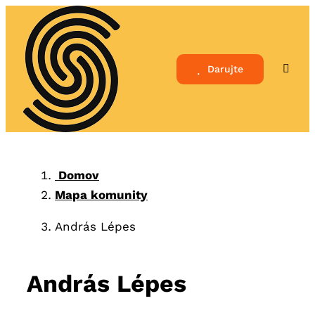
Skip
to
content
Darujte
Toggle
Naviga
Domov
Mapa komunity
András Lépes
András Lépes